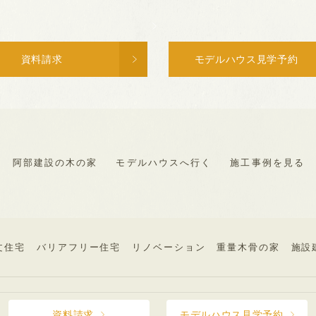
資料請求
モデルハウス見学予約
阿部建設の木の家
モデルハウスへ行く
施工事例を見る
文住宅
バリアフリー住宅
リノベーション
重量木骨の家
施設
©︎ABE KENSETSU .inc
資料請求
モデルハウス見学予約