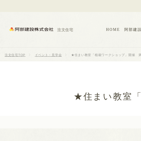
HOME
阿部建
注文住宅
注文住宅TOP
イベント・見学会
★住まい教室「植栽ワークショップ」開催 
★住まい教室