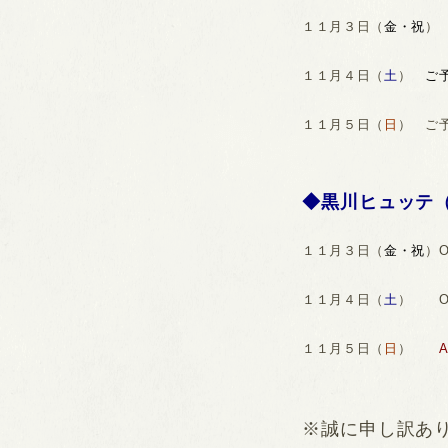
１１月３日（
金・祝
１１月４日（
土
）
ご
１１月５日（
日
） ご
◆黒川ヒュッテ
１１月３日（
金・祝
）
１１月４日（
土
） O
１１月５日（
日
）
A
※誠に申し訳あり