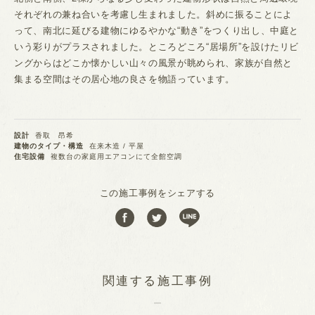
それぞれの兼ね合いを考慮し生まれました。斜めに振ることによ
って、南北に延びる建物にゆるやかな“動き”をつくり出し、中庭と
いう彩りがプラスされました。ところどころ“居場所”を設けたリビ
ングからはどこか懐かしい山々の風景が眺められ、家族が自然と
集まる空間はその居心地の良さを物語っています。
設計
香取 昂希
建物のタイプ・構造
在来木造 / 平屋
住宅設備
複数台の家庭用エアコンにて全館空調
この施工事例をシェアする
関連する施工事例