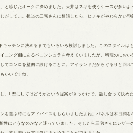
！」と感じたオークに決めました。天井はスギを使うケースが多いよ
感じがして…。担当の三宅さんに相談したら、ヒノキがやわらかい印
ンドキッチンに決めるまでもいろいろ検討しました。このスタイルは
ダイニング側にあるペニンシュラを考えていましたが、料理のにおい
更してコンロを壁側に設けることに。アイランドだからぐるりと回れ
のもいいですね。
し、II型にしてはどうかという提案がきっかけで、話し合って決め
ンを選ぶ時にもアドバイスをもらいましたよね。パネルは木目調を
の相性はどうなのかなと迷っていました。そしたら三宅さんにレザー
され、落ち着いた雰囲気にまとめることができました。