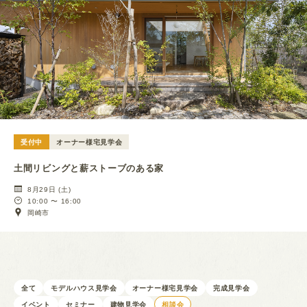
受付中
オーナー様宅見学会
土間リビングと薪ストーブのある家
8月29日 (土)
10:00 〜 16:00
岡崎市
全て
モデルハウス見学会
オーナー様宅見学会
完成見学会
イベント
セミナー
建物見学会
相談会