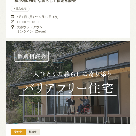
「狭小地の豊かな暮らし」個別相談会
注文住宅
6月1日 (月) 〜 9月30日 (水)
10:00 〜 16:00
大森ウッドタウン
オンライン（Zoom）
受付中
相談会