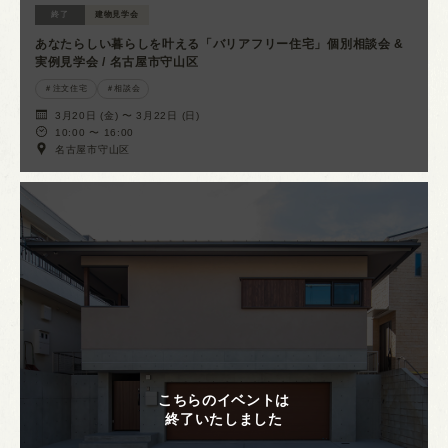
終了
建物見学会
あなたらしい暮らしを叶える「バリアフリー住宅」個別相談会 &
実例見学会 / 名古屋市守山区
注文住宅
相談会
3月20日 (金) 〜 3月22日 (日)
10:00 〜 16:00
名古屋市守山区
こちらのイベントは
終了いたしました