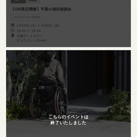
終了
相談会
【GW限定開催】平屋の個別相談会
モデルハウス見学会
4月29日 (水) 〜 5月6日 (水)
10:00 〜 16:00
大森ウッドタウン
オンライン（Zoom）
こちらのイベントは
終了いたしました