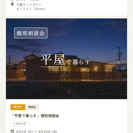
大森ウッドタウン
オンライン（Zoom）
受付中
相談会
「平屋で暮らす」個別相談会
注文住宅
6月1日 (月) 〜 9月30日 (水)