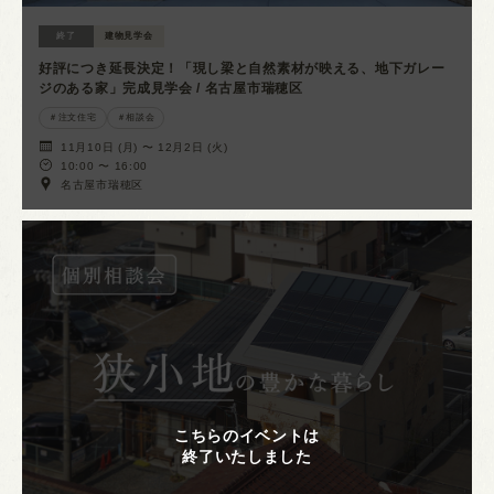
終了
建物見学会
好評につき延長決定！「現し梁と自然素材が映える、地下ガレー
ジのある家」完成見学会 / 名古屋市瑞穂区
注文住宅
相談会
11月10日 (月) 〜 12月2日 (火)
10:00 〜 16:00
名古屋市瑞穂区
こちらのイベントは
終了いたしました