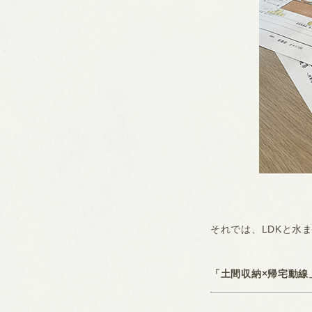
それでは、LDKと水
「土間収納×帰宅動線