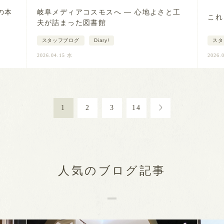
の本
岐阜メディアコスモスへ ― 心地よさと工
これ
夫が詰まった図書館
スタッフブログ
Diary!
スタ
2026.04.15 水
2026.
1
2
3
14
人気のブログ記事