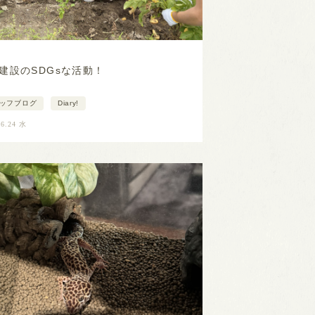
建設のSDGsな活動！
ッフブログ
Diary!
06.24 水