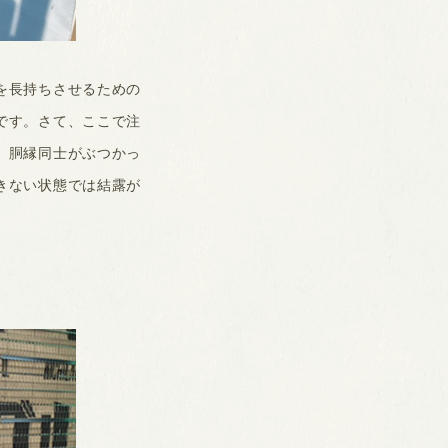
を長持ちさせるための
です。さて、ここで注
。胴縁同士がぶつかっ
きない状態では結露が