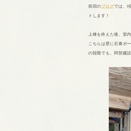
前回の
ブログ
では、
トします！
上棟を終えた後、室
こちらは壁に石膏ボ
の段階でも、阿部建