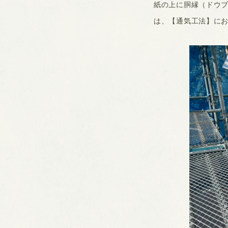
紙の上に胴縁（ドウ
は、【通気工法】に