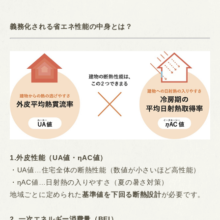
義務化される省エネ性能の中身とは？
1.外皮性能（UA値・ηAC値）
・UA値…住宅全体の断熱性能（数値が小さいほど高性能）
・ηAC値…日射熱の入りやすさ（夏の暑さ対策）
地域ごとに定められた
基準値を下回る断熱設計
が必要です。
2. 一次エネルギー消費量（BEI）