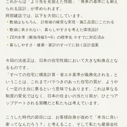
これからは「より先を見据えた性能」「将来の基準にも耐え
られる設計」が求められます。
阿部建設では、以下を大切にしています。
数値はもちろん、計画値の確実な実現・施工品質にこだわる
数値に表されない、暮らしやすさを考えた環境設計
ZEH水準（断熱等級5〜6）の標準化 ※すでに対応済み
暮らしやすさ・健康・家計のすべてに効く設計提案
今回の法改正は、日本の住宅性能において大きな転換点とな
るものです。
「すべての住宅に構造計算・省エネ基準が義務化される」と
いうことは、これまでバラつきのあった住宅の質が、ようや
く一定の土台に乗るという意味でもあります。これは単なる
制度の変化ではなく、日本の住まいの当たり前が、ひとつア
ップデートされる契機だと私たちは考えています。
こうした時代の節目には、お客様自身が改めて「本当に良い
家ってなんだろう？」と考えること、そして私たち建築会社