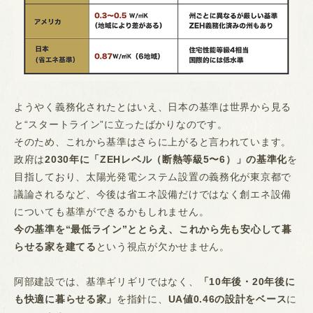
ようやく義務化されたとはいえ、日本の基準は世界から見る
と“スタートライン”に立ったばかりなのです。
そのため、これから基準はさらに上がると言われています。
政府は
2030年に「ZEHレベル（断熱等級5〜6）」の基準化
を
目指しており、太陽光発電システム設置の義務化が東京都で
議論されるなど、今後は省エネ設備だけではなく創エネ設備
についても基準ができるかもしれません。
今の基準を“最低ライン”ととらえ、これから先も安心して暮
らせる家を建てる
という視点が欠かせません。
阿部建設では、基準ギリギリではなく、
「10年後・20年後に
も快適に暮らせる家」
を指針に、
UA値0.46の設計をベース
に