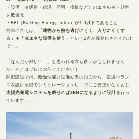
・設備（冷暖房・給湯・照明・換気など）のエネルギー効率
を数値化
・BEI（Building Energy Index）が1.0以下であること
簡単に言えば、
「建物から熱を逃げにくく、入りにくくす
る」＋「省エネな設備を使う」
という2点が義務化されるわけ
です。
「なんだか難しい…」と思われる方も多いかもしれません
が、そこはプロにお任せください！
阿部建設では、断熱性能と設備効率の両面から、最適バラン
スを設計段階でシミュレーションし、特にご要望がなくとも
太陽光発電システムを載せればZEHになるように設計
を行っ
ています。