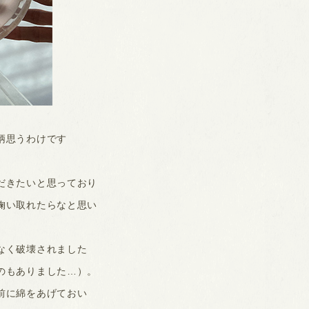
柄思うわけです
だきたいと思っており
掬い取れたらなと思い
なく破壊されました
のもありました…）。
前に綿をあげておい