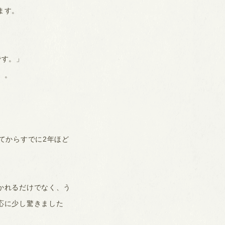
ます。
です。」
）。
てからすでに2年ほど
かれるだけでなく、う
応に少し驚きました
。