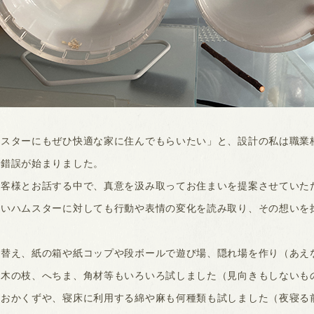
ムスターにもぜひ快適な家に住んでもらいたい」と、設計の私は職業
行錯誤が始まりました。
お客様とお話する中で、真意を汲み取ってお住まいを提案させていた
ないハムスターに対しても行動や表情の変化を読み取り、その想いを
い替え、紙の箱や紙コップや段ボールで遊び場、隠れ場を作り（あえ
の木の枝、へちま、角材等もいろいろ試しました（見向きもしないも
るおかくずや、寝床に利用する綿や麻も何種類も試しました（夜寝る